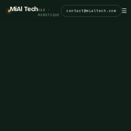
MiAl Tech
☰
R&D ·
contact@mialtech.com
ROBOTIQUE