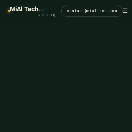
MiAl Tech
☰
R&D ·
contact@mialtech.com
ROBOTIQUE