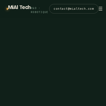
MiAl Tech
☰
R&D ·
contact@mialtech.com
ROBOTIQUE