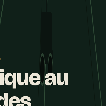
N
ique au
 des