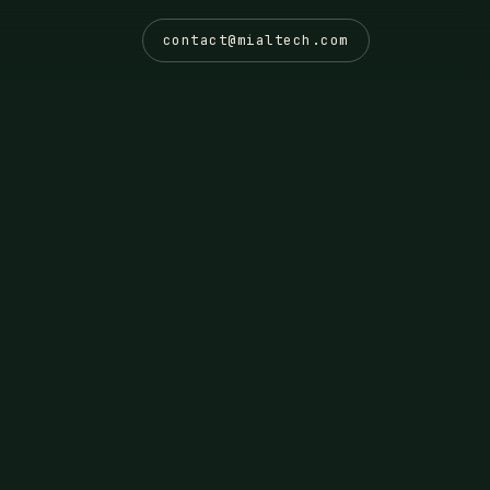
contact@mialtech.com